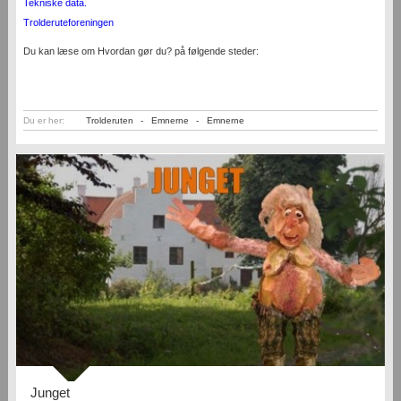
Tekniske data.
Trolderuteforeningen
Du kan læse om Hvordan gør du? på følgende steder:
Du er her:
Trolderuten
-
Emnerne
-
Emnerne
Junget