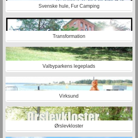
Svenske hule, Fur Camping
Transformation
Valbyparkens legeplads
Virksund
Ørslevkloster