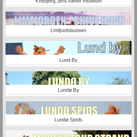
Krejbjerg, jens væver museum
Limfjordsbussen
Lund By
Lundø By
Lundø Spids